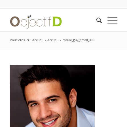
Vous êtes ici :
Accueil
/
Accueil
/
casual_guy_small_300