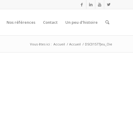
Nos références
Contact
Un peu d’histoire
Vous êtes ici :
Accueil
/
Accueil
/
DSC01577Jeu_Oie