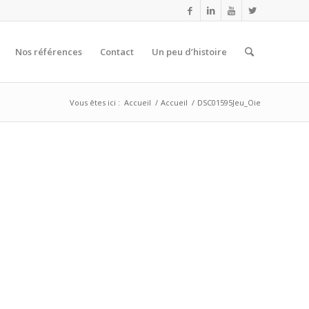
Nos références
Contact
Un peu d’histoire
Vous êtes ici :
Accueil
/
Accueil
/
DSC01595Jeu_Oie