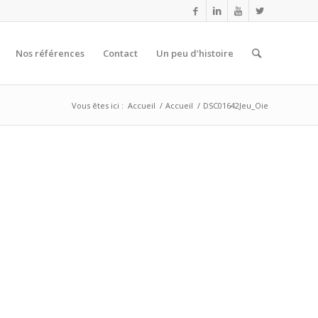
Nos références
Contact
Un peu d’histoire
Vous êtes ici :
Accueil
/
Accueil
/
DSC01642Jeu_Oie