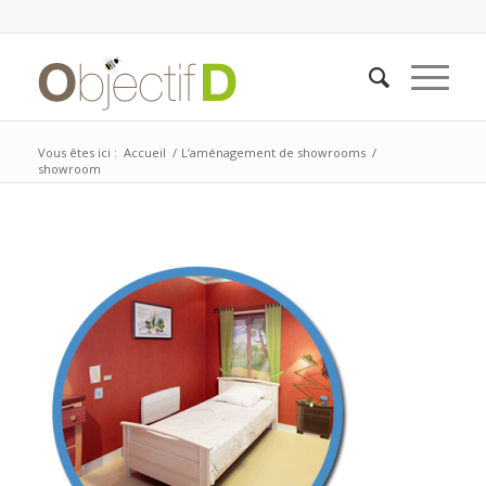
Vous êtes ici :
Accueil
/
L’aménagement de showrooms
/
showroom