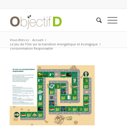
Vous êtes ici :
Accueil
/
Le Jeu de l’Oie sur la transition énergétique et écologique
/
consommation Responsable