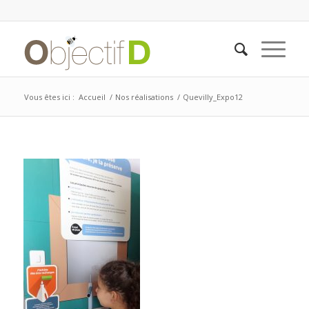
Vous êtes ici :
Accueil
/
Nos réalisations
/
Quevilly_Expo12