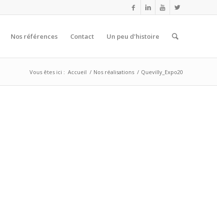
Nos références
Contact
Un peu d’histoire
Vous êtes ici :
Accueil
/
Nos réalisations
/
Quevilly_Expo20