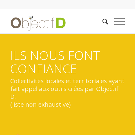
ILS NOUS FONT
CONFIANCE
Collectivités locales et territoriales ayant
fait appel aux outils créés par Objectif
D.
(liste non exhaustive)