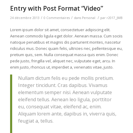
Entry with Post Format “Video”
/
/
/
24 décembre 2013
0 Commentaires
dans
Personal
par
r2017_JMB
Lorem ipsum dolor sit amet, consectetuer adipiscing elit.
Aenean commodo ligula eget dolor. Aenean massa. Cum sociis
natoque penatibus et magnis dis parturient montes, nascetur
ridiculus mus. Donec quam felis, ultricies nec, pellentesque eu,
pretium quis, sem. Nulla consequat massa quis enim. Donec
pede justo, fringilla vel, aliquet nec, vulputate eget, arcu. In
enim justo, rhoncus ut, imperdiet a, venenatis vitae, justo.
Nullam dictum felis eu pede mollis pretium.
Integer tincidunt. Cras dapibus. Vivamus
elementum semper nisi. Aenean vulputate
eleifend tellus. Aenean leo ligula, porttitor
eu, consequat vitae, eleifend ac, enim.
Aliquam lorem ante, dapibus in, viverra quis,
feugiat a, tellus.